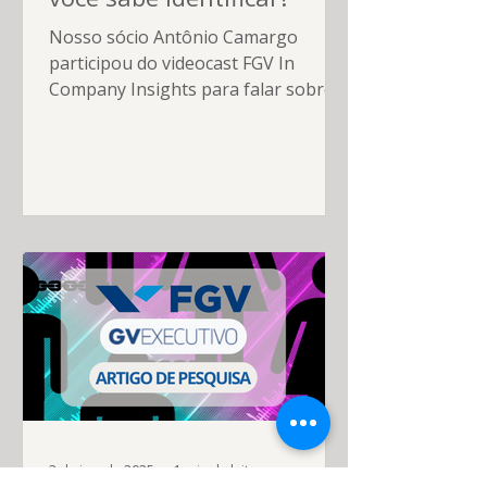
Nosso sócio Antônio Camargo
participou do videocast FGV In
Company Insights para falar sobre
um tema delicado, mas urgente: o
gaslighting no ambiente de trabalho
— uma forma de manipulação
psicológica que afeta,
principalmente, mulheres em
posições profissionais.
3 de jun. de 2025
1 min de leitura